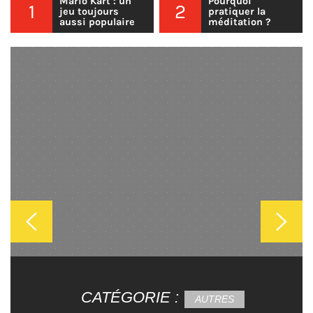
Mario Kart : un
Pourquoi
1
2
jeu toujours
pratiquer la
aussi populaire
méditation ?
CATÉGORIE :
CATÉGORIE :
AUTRES
AUTRES
CONSEILS