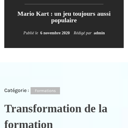
Pourquoi pratiquer la méditation ?
Mario Kart : un jeu toujours aussi
populaire
Publié le
21 septembre 2020
Rédigé par
admin
Publié le
6 novembre 2020
Rédigé par
admin
Catégorie :
Formations
Transformation de la
formation