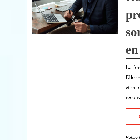
pr
so
en
La for
Elle e
et en 
recon
Publié