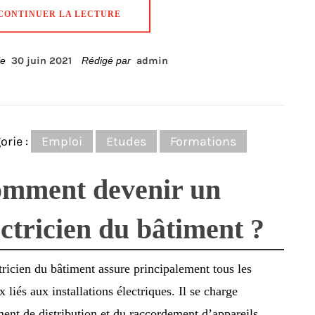
CONTINUER LA LECTURE
 le
30 juin 2021
Rédigé par
admin
orie :
Emploi
Etudes
Formations
mment devenir un
ectricien du bâtiment ?
tricien du bâtiment assure principalement tous les
x liés aux installations électriques. Il se charge
ent de distribution et du raccordement d’appareils