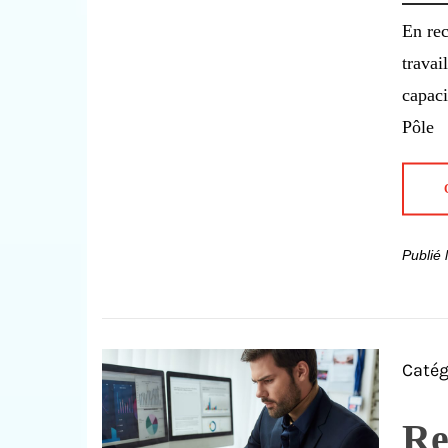
En rec
travai
capaci
Pôle
Publié
Catég
Re