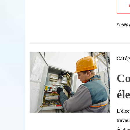
Publié
Catég
Co
él
L’élec
travau
égalem