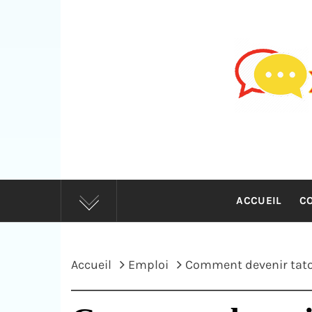
Passer
au
contenu
FORUMF
ACCUEIL
C
Accueil
Emploi
Comment devenir tato